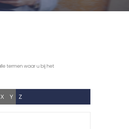
lle termen waar u bij het
X
Y
Z