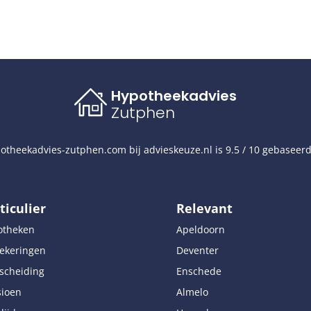
Hypotheekadvies
Zutphen
otheekadvies-zutphen.com
bij
advieskeuze.nl
is
9.5
/
10
gebaseer
ticulier
Relevant
otheken
Apeldoorn
ekeringen
Deventer
scheiding
Enschede
sioen
Almelo