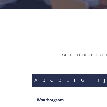
Onderstaand vindt u een 
A
B
C
D
E
F
G
H
I
J
Waarborgsom