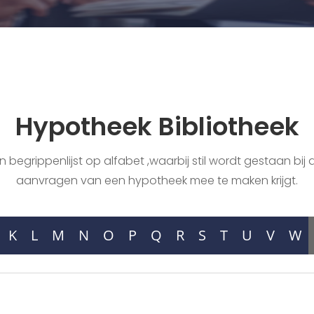
Hypotheek Bibliotheek
begrippenlijst op alfabet ,waarbij stil wordt gestaan bij a
aanvragen van een hypotheek mee te maken krijgt.
K
L
M
N
O
P
Q
R
S
T
U
V
W