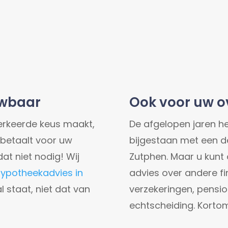
uwbaar
Ook voor uw ov
erkeerde keus maakt,
De afgelopen jaren h
 betaalt voor uw
bijgestaan met een d
at niet nodig! Wij
Zutphen. Maar u kunt o
hypotheekadvies in
advies over andere fi
 staat, niet dat van
verzekeringen, pensioe
echtscheiding. Kortom