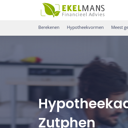
Berekenen
Hypotheekvormen
Meest ge
Hypotheekad
Zutphen