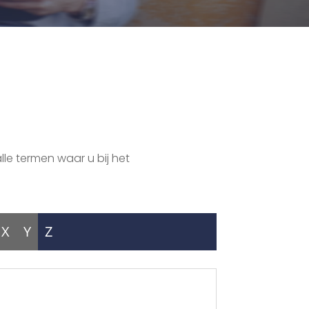
lle termen waar u bij het
X
Y
Z