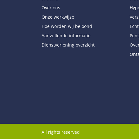
Over ons
Hyp
Onze werkwijze
Verz
Hoe worden wij beloond
Echt
Aanvullende informatie
Pen
Dienstverlening overzicht
Over
Onts
All rights reserved