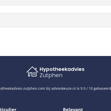
Hypotheekadvies
Zutphen
otheekadvies-zutphen.com
bij
advieskeuze.nl
is
9.5
/
10
gebaseer
ticulier
Relevant