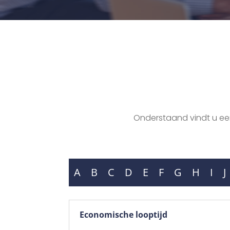
Onderstaand vindt u een 
A
B
C
D
E
F
G
H
I
J
Economische looptijd