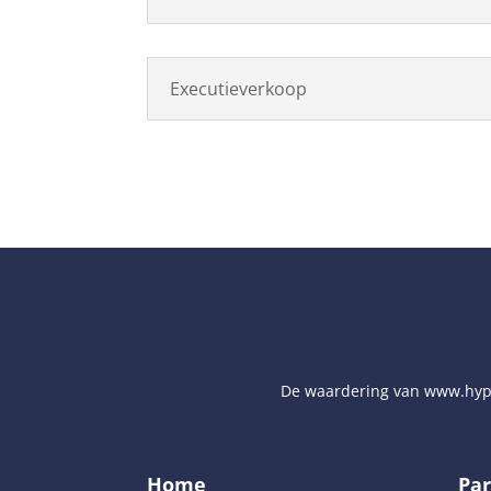
Executieverkoop
De waardering van
www.hyp
Home
Par