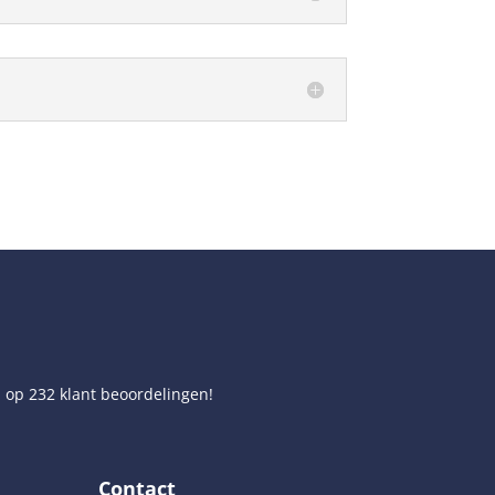
d op
232
klant beoordelingen!
Contact